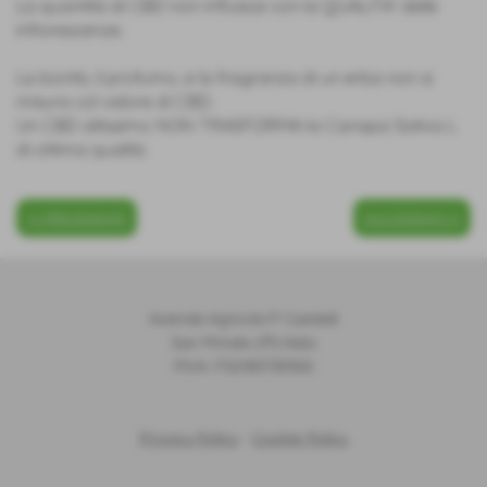
La quantità di CBD non influisce con la QUALITA' delle
infiorescenze.
La bontà, il profumo, e la fragranza di un erba non si
misura col valore di CBD.
Un CBD altissimo NON TRASFORMA la Canapa Sativa L
di ottima qualità
<< PRECEDENTE
SUCCESSIVO >>
Azienda Agricola P. Castaldi
San Miniato (PI) Italia
P.IVA: IT02185730500
Privacy Policy
-
Cookie Policy