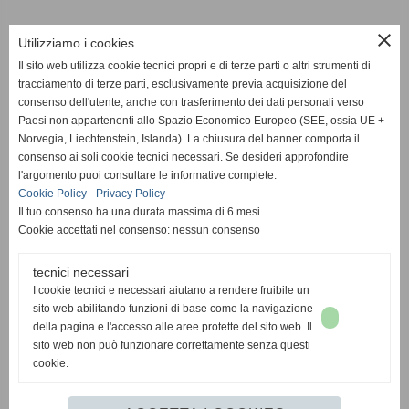
close
Utilizziamo i cookies
340 3621087
Il sito web utilizza cookie tecnici propri e di terze parti o altri strumenti di
tracciamento di terze parti, esclusivamente previa acquisizione del
Messenger
consenso dell'utente, anche con trasferimento dei dati personali verso
Paesi non appartenenti allo Spazio Economico Europeo (SEE, ossia UE +
Norvegia, Liechtenstein, Islanda). La chiusura del banner comporta il
consenso ai soli cookie tecnici necessari. Se desideri approfondire
l'argomento puoi consultare le informative complete.
Cannabis Sativa L. Erba LEGALE, nel rispetto della Legge
Cookie Policy
-
Privacy Policy
242/2016
Il tuo consenso ha una durata massima di 6 mesi.
*** VENDITA VIETATA AI MINORI **
Cookie accettati nel consenso: nessun consenso
tecnici necessari
I cookie tecnici e necessari aiutano a rendere fruibile un
sito web abilitando funzioni di base come la navigazione
laleggeracbd@gmail.com
della pagina e l'accesso alle aree protette del sito web. Il
377 4289923
340 3621087
tel.
-
sito web non può funzionare correttamente senza questi
cookie.