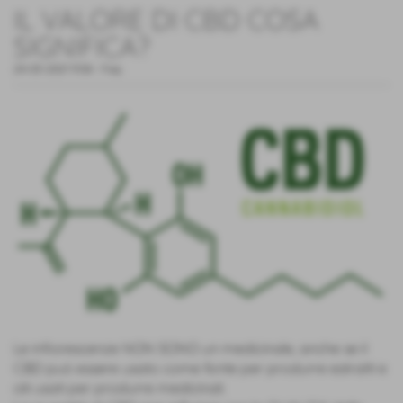
IL VALORE DI CBD COSA
SIGNIFICA?
24-03-2021 11:58
-
Faq
Le infiorescenze NON SONO un medicinale, anche se il
CBD può essere usato come fonte per produrre estratti e
olii usati per produrre medicinali.